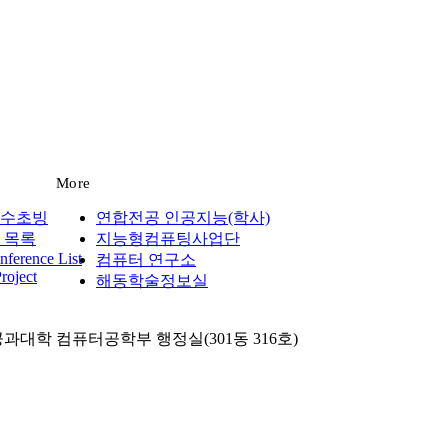
More
수초빙
연합전공 인공지능(학사)
 목록
지능형컴퓨팅사업단
ference List
컴퓨터 연구소
roject
해동학술정보실
공과대학 컴퓨터공학부 행정실(301동 316호)